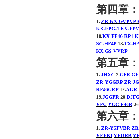
第四章
1.
ZR-KX-GVPVP
KX-FPG-1
KX-FPV
10.
KX-FF46-RP1
K
SC-HF4P
13.
TX-H
KX-GS-VVRP
第五章
1.
JHXG
2.
GFR
GF
ZR-YGGRP
ZR-J
KF46GRP
12.
AGR
19.
JGGFR
20.
DJF
YFG
YGC-F46R
26
第六章
1.
ZR-YSFVBR
ZR
YEFBJ
YEURB
Y