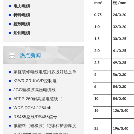
根
mm²
/mm
电力电缆
特种电缆
0.75
24/0.20
控制电缆
1.0
32/0.20
船用电缆
1.5
30/0.25
2.0
41/0.25
热点新闻
2.5
49/0.25
家庭装修电线电缆用多股好还是单..
4
56/0.30
KVVR,ZR-KVVR控制电..
6
84/0.30
JGG硅橡胶高压电缆线
AFFP-260耐高温电缆线（..
10
84/0.40
WDZ-DCYJ-125&nb..
16
126/0.40
RS485总线/RS485信号..
氟塑料（硅橡胶）绝缘和护套厚度..
25
196/0.40