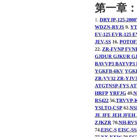
第一章
1.
DRYJP-125-200
WDZN-RYJS
9.
YT
EV-125 EVR-125 
JEV-SS
16.
POTOF
22.
ZR-FVNP FVNP
GJDUR GJKUR G
BAVVP3 BAYVP3 
YGKFB-6KV
YGK
ZR-VV32 ZR-YJV
ATGTNSP-FYS A
HRFP
YRFJG
49.
N
RS422
56.
TRVVP-
YSLTO-CSP
62.
NS
JE JFE JEH JFEH 
ZJKZR
70.
NH-RV
74.
EISC-S
EISC-SS