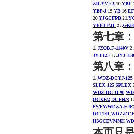
ZR-YVFB
10.
YBF
1
YBP-J
15.
YB
16.
E
20.
YJGCFPB
21.
Y
YFFB-FJL
27.
GKF
第七章
1.
JZQB.F-1140V
2.
JYJ-125
17.
JYJ-150
第八章
1.
WDZ-DCYJ-125
SLEX-125
SPLEX
7
WDZ-DC-H-90
WD
DCXF/2
DCEH/3
16
FS/FY/WDZA-EJE
DCEFR
WDZ-DC
HSGCEVMNH
WD
本页只