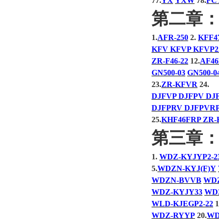
77.
YX
YXW
78.
FC
第二章
1.
AFR-250
2.
KFF4
KFV KFVP KFVP2
ZR-F46-22
12.
AF4
GN500-03
GN500-0
23.
ZR-KFVR
24.
DJFVP DJFPV DJF
DJFPRV DJFPVRP
25.
KHF46FRP ZR-
第三章
1.
WDZ-KYJYP2-2
5.
WDZN-KYJ(F)Y
WDZN-BVVB
WD
WDZ-KYJY33
WD
WLD-KJEGP2-22
1
WDZ-RYYP
20.
WD