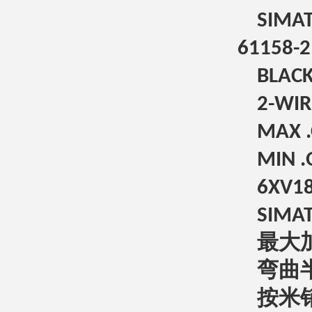
SIMAT
61158-2
BLACK
2-WIR
MAX 
MIN 
6XV1
SIMAT
最大
弯曲
按米