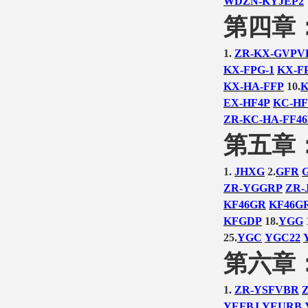
WDZN-KYJEP2
第四章
1.
ZR-KX-GVPV
KX-FPG-1
KX-F
KX-HA-FFP
10.
K
EX-HF4P
KC-HF
ZR-KC-HA-FF46
第五章
1.
JHXG
2.
GFR
ZR-YGGRP
ZR-
KF46GR
KF46G
KFGDP
18.
YGG
25.
YGC
YGC22
第六章
1.
ZR-YSFVBR
YEFBJ
YEURB