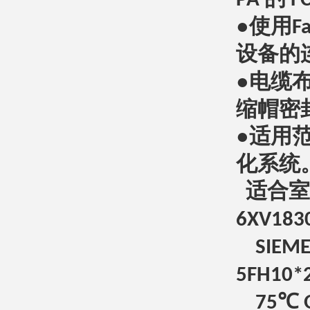
PA
F
●使用
F
设备的
●电缆
缩帽密
●适用
化系统
适合室
6XV183
SIEME
5FH10*
℃
75
O