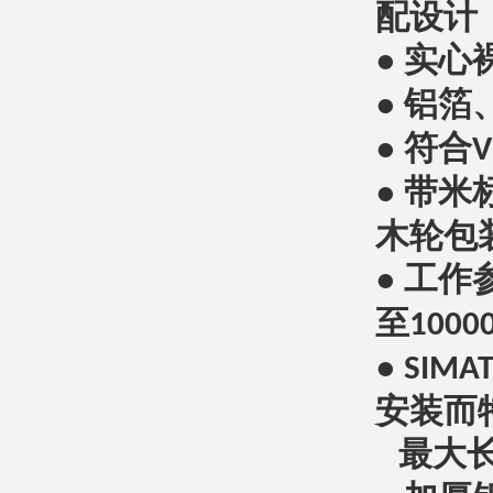
配设计
●
实心
●
铝箔
●
符合
V
●
带米
木轮包
●
工作
至
1000
●
SIMAT
安装而
最大