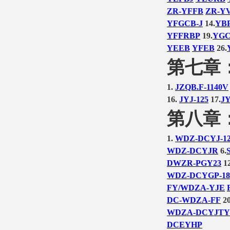
ZR-YFFB
ZR-Y
YFGCB-J
14.
YBP
YFFRBP
19.
YGC
YEEB
YFEB
26.
第七章
1.
JZQB.F-1140V
16.
JYJ-125
17.
JY
第八章
1.
WDZ-DCYJ-1
WDZ-DCYJR
6.
DWZR-PGY23
12
WDZ-DCYGP-18
FY/WDZA-YJE
DC-WDZA-FF
20
WDZA-DCYJT
DCEYHP