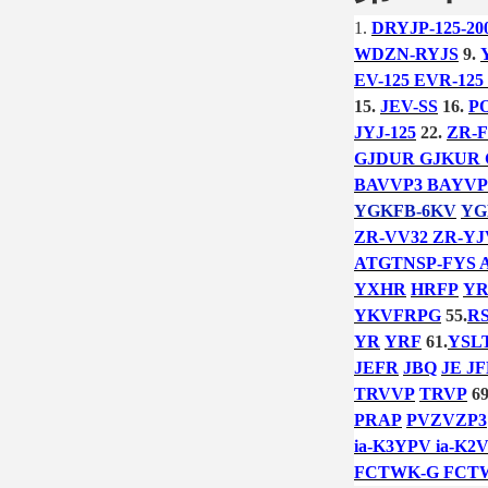
1.
DRYJP-125-20
WDZN-RYJS
9.
EV-125 EVR-125
15.
JEV-SS
16.
P
JYJ-125
22.
ZR-F
GJDUR GJKUR
BAVVP3 BAYVP
YGKFB-6KV
YG
ZR-VV32 ZR-YJ
ATGTNSP-FYS 
YXHR
HRFP
YR
YKVFRPG
55.
RS
YR
YRF
61.
YSL
JEFR
JBQ
JE JF
TRVVP
TRVP
69
PRAP
PVZVZP3
ia-K3YPV ia-K2
FCTWK-G FCT