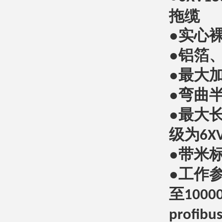
拖缆
●实心
●铝箔
●最大
●弯曲
●最大
级为
6X
●带米
●工作
至
1000
profibu