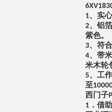
6XV183
、实
1
、铝
2
紫色。
、符
3
、带
4
米木轮
、工
5
至
1000
西门子
．借
1