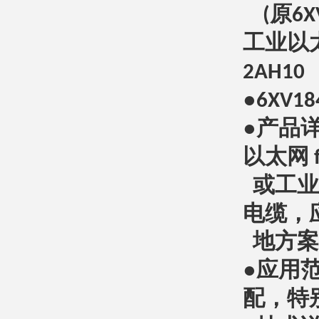
原
(
6X
工业以
2AH10
●
6XV18
●产品
以太网
f
或工业
电缆，
地方案
●应用
配，特