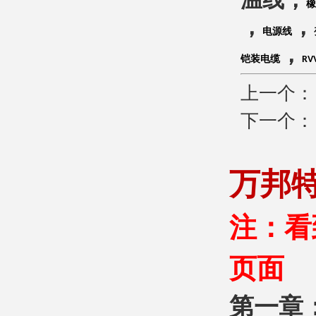
温线，
橡
，
，
电源线
，
铠装电缆
RV
上一个
下一个
万邦
注：看
页面
第一章