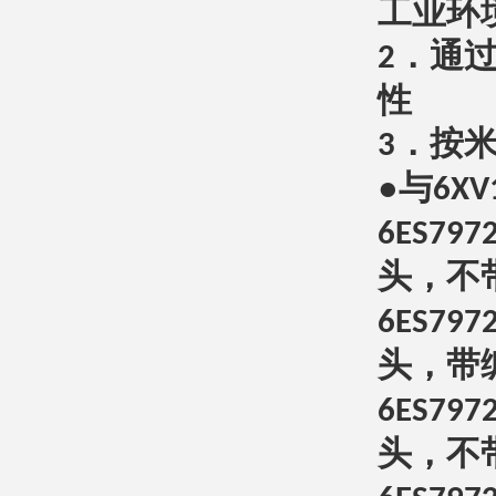
工业环
．通
2
性
．按
3
●与
6XV
6ES797
头，不
6ES797
头，带
6ES797
头，不