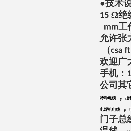
●技术
Ω绝
15
工
mm
允许张
（
csa ft
欢迎广
手机：
公司其
，
特种电缆
控
，
电焊机电缆
门子总