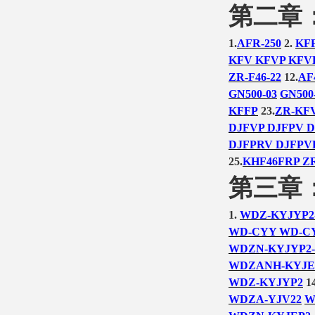
第二章
1.
AFR-250
2.
KF
KFV KFVP KFV
ZR-F46-22
12.
AF
GN500-03
GN500
KFFP
23.
ZR-KF
DJFVP DJFPV D
DJFPRV DJFPVR
25.
KHF46FRP ZR
第三章
1.
WDZ-KYJYP2
WD-CYY WD-C
WDZN-KYJYP2-
WDZANH-KYJE
WDZ-KYJYP2
14
WDZA-YJV22
W